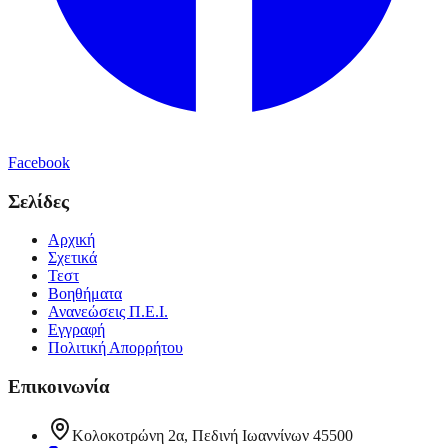
Facebook
Σελίδες
Αρχική
Σχετικά
Τεστ
Βοηθήματα
Ανανεώσεις Π.Ε.Ι.
Εγγραφή
Πολιτική Απορρήτου
Επικοινωνία
Κολοκοτρώνη 2α, Πεδινή Ιωαννίνων 45500