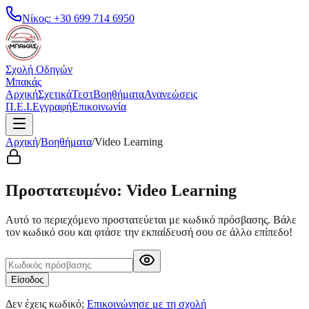
Νίκος
:
+30 699 714 6950
Σχολή Οδηγών
Μπακάς
Αρχική
Σχετικά
Τεστ
Βοηθήματα
Ανανεώσεις
Π.Ε.Ι.
Εγγραφή
Επικοινωνία
Αρχική
/
Βοηθήματα
/
Video Learning
Προστατευμένο: Video Learning
Αυτό το περιεχόμενο προστατεύεται με κωδικό πρόσβασης. Βάλε
τον κωδικό σου και φτάσε την εκπαίδευσή σου σε άλλο επίπεδο!
Είσοδος
Δεν έχεις κωδικό;
Επικοινώνησε με τη σχολή