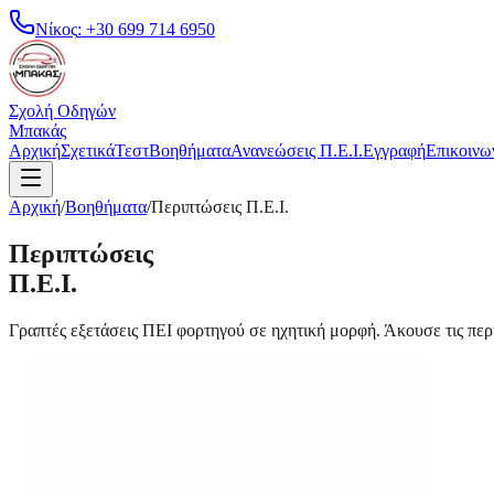
Νίκος
:
+30 699 714 6950
Σχολή Οδηγών
Μπακάς
Αρχική
Σχετικά
Τεστ
Βοηθήματα
Ανανεώσεις Π.Ε.Ι.
Εγγραφή
Επικοινω
Αρχική
/
Βοηθήματα
/
Περιπτώσεις Π.Ε.Ι.
Περιπτώσεις
Π.Ε.Ι.
Γραπτές εξετάσεις ΠΕΙ φορτηγού σε ηχητική μορφή. Άκουσε τις περι