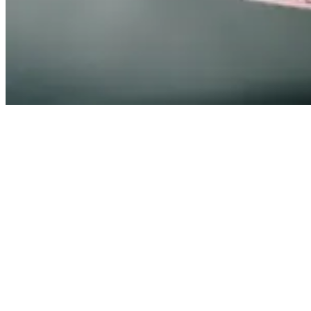
Αποκλειστικά ψηφιακά
Η διαδικασία γίνεται μέσω της πύλης
Gov.gr
Η ανανέωση ερασιτεχνικού και επαγγελματικού διπλώματος με
Π.Ε.Ι. πραγματοποιείται πλέον αποκλειστικά ηλεκτρονικά, μέσω
της ενιαίας ψηφιακής πύλης του Δημοσίου.
Είσοδος στο Gov.gr