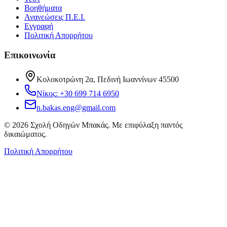
Βοηθήματα
Ανανεώσεις Π.Ε.Ι.
Εγγραφή
Πολιτική Απορρήτου
Επικοινωνία
Κολοκοτρώνη 2α, Πεδινή Ιωαννίνων 45500
Νίκος
:
+30 699 714 6950
n.bakas.eng@gmail.com
©
2026
Σχολή Οδηγών Μπακάς
. Με επιφύλαξη παντός
δικαιώματος.
Πολιτική Απορρήτου