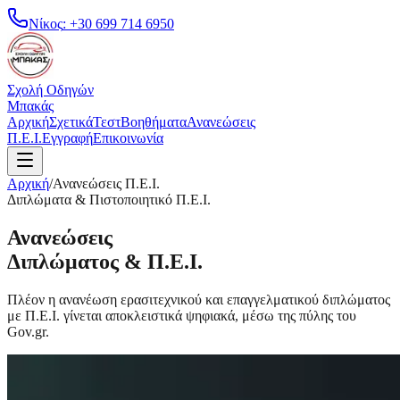
Νίκος
:
+30 699 714 6950
Σχολή Οδηγών
Μπακάς
Αρχική
Σχετικά
Τεστ
Βοηθήματα
Ανανεώσεις
Π.Ε.Ι.
Εγγραφή
Επικοινωνία
Αρχική
/
Ανανεώσεις Π.Ε.Ι.
Διπλώματα & Πιστοποιητικό Π.Ε.Ι.
Ανανεώσεις
Διπλώματος & Π.Ε.Ι.
Πλέον η ανανέωση ερασιτεχνικού και επαγγελματικού διπλώματος
με Π.Ε.Ι. γίνεται αποκλειστικά ψηφιακά, μέσω της πύλης του
Gov.gr.